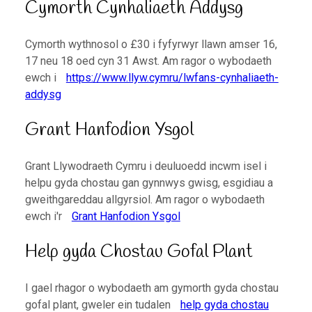
Cymorth Cynhaliaeth Addysg
Cymorth wythnosol o £30 i fyfyrwyr llawn amser 16,
17 neu 18 oed cyn 31 Awst. Am ragor o wybodaeth
ewch i
https://www.llyw.cymru/lwfans-cynhaliaeth-
addysg
Grant Hanfodion Ysgol
Grant Llywodraeth Cymru i deuluoedd incwm isel i
helpu gyda chostau gan gynnwys gwisg, esgidiau a
gweithgareddau allgyrsiol. Am ragor o wybodaeth
ewch i'r
Grant Hanfodion Ysgol
Help gyda Chostau Gofal Plant
I gael rhagor o wybodaeth am gymorth gyda chostau
gofal plant, gweler ein tudalen
help gyda chostau