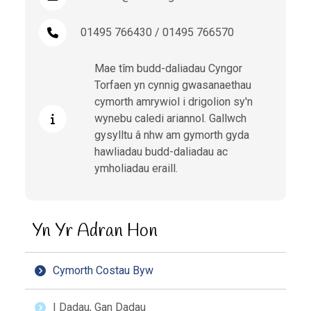
01495 766430 / 01495 766570
Mae tîm budd-daliadau Cyngor
Torfaen yn cynnig gwasanaethau
cymorth amrywiol i drigolion sy'n
wynebu caledi ariannol. Gallwch
gysylltu â nhw am gymorth gyda
hawliadau budd-daliadau ac
ymholiadau eraill.
Yn Yr Adran Hon
Cymorth Costau Byw
I Dadau, Gan Dadau