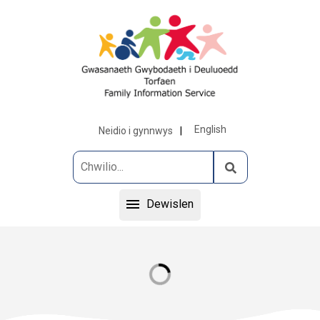
English
Neidio i gynnwys
Dewislen