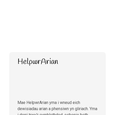
HelpwrArian
Mae HelpwrArian yma i wneud eich
dewisiadau arian a phensiwn yn gliriach. Yma
i dorri trwy'r cymhlethdod, esbonio beth