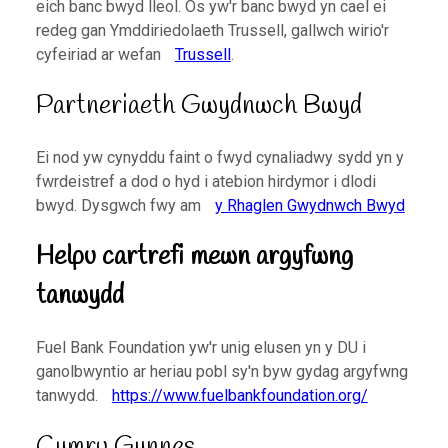
eich banc bwyd lleol. Os yw'r banc bwyd yn cael ei
redeg gan Ymddiriedolaeth Trussell, gallwch wirio'r
cyfeiriad ar wefan
Trussell
.
Partneriaeth Gwydnwch Bwyd
Ei nod yw cynyddu faint o fwyd cynaliadwy sydd yn y
fwrdeistref a dod o hyd i atebion hirdymor i dlodi
bwyd. Dysgwch fwy am
y Rhaglen Gwydnwch Bwyd
Helpu cartrefi mewn argyfwng
tanwydd
Fuel Bank Foundation yw'r unig elusen yn y DU i
ganolbwyntio ar heriau pobl sy'n byw gydag argyfwng
tanwydd.
https://www.fuelbankfoundation.org/
Cymru Gynnes