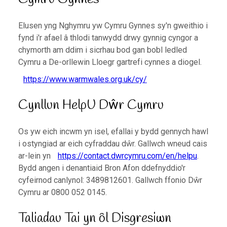
Elusen yng Nghymru yw Cymru Gynnes sy'n gweithio i
fynd i'r afael â thlodi tanwydd drwy gynnig cyngor a
chymorth am ddim i sicrhau bod gan bobl ledled
Cymru a De-orllewin Lloegr gartrefi cynnes a diogel.
https://www.warmwales.org.uk/cy/
Cynllun HelpU Dŵr Cymru
Os yw eich incwm yn isel, efallai y bydd gennych hawl
i ostyngiad ar eich cyfraddau dŵr. Gallwch wneud cais
ar-lein yn
https://contact.dwrcymru.com/en/helpu
.
Bydd angen i denantiaid Bron Afon ddefnyddio'r
cyfeirnod canlynol: 3489812601. Gallwch ffonio Dŵr
Cymru ar 0800 052 0145.
Taliadau Tai yn ôl Disgresiwn