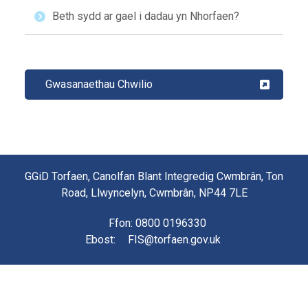
Beth sydd ar gael i dadau yn Nhorfaen?
Gwasanaethau Chwilio
GGiD Torfaen, Canolfan Blant Integredig Cwmbrân, Ton
Road, Llwyncelyn, Cwmbrân, NP44 7LE
Ffon
: 0800 0196330
Ebost
:
FIS@torfaen.gov.uk
Dilynwch #GGiDTorfaen