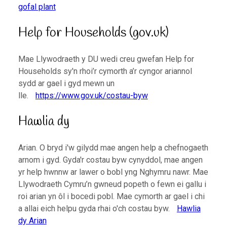
gofal plant
Help for Households (gov.uk)
Mae Llywodraeth y DU wedi creu gwefan Help for
Households sy'n rhoi’r cymorth a’r cyngor ariannol
sydd ar gael i gyd mewn un
lle.
https://www.gov.uk/costau-byw
Hawlia dy
Arian. O bryd i'w gilydd mae angen help a chefnogaeth
arnom i gyd. Gyda'r costau byw cynyddol, mae angen
yr help hwnnw ar lawer o bobl yng Nghymru nawr. Mae
Llywodraeth Cymru’n gwneud popeth o fewn ei gallu i
roi arian yn ôl i bocedi pobl. Mae cymorth ar gael i chi
a allai eich helpu gyda rhai o'ch costau byw.
Hawlia
dy Arian