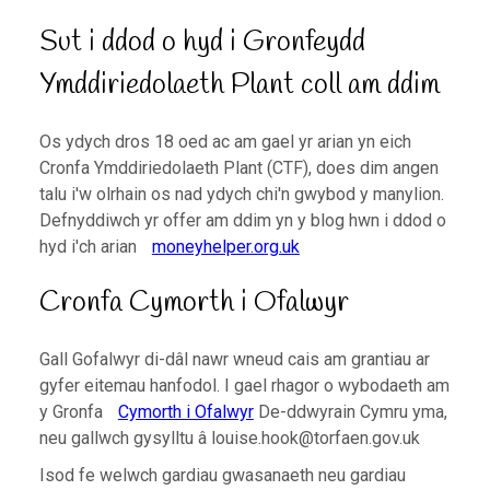
Sut i ddod o hyd i Gronfeydd
Ymddiriedolaeth Plant coll am ddim
Os ydych dros 18 oed ac am gael yr arian yn eich
Cronfa Ymddiriedolaeth Plant (CTF), does dim angen
talu i'w olrhain os nad ydych chi'n gwybod y manylion.
Defnyddiwch yr offer am ddim yn y blog hwn i ddod o
hyd i'ch arian
moneyhelper.org.uk
Cronfa Cymorth i Ofalwyr
Gall Gofalwyr di-dâl nawr wneud cais am grantiau ar
gyfer eitemau hanfodol. I gael rhagor o wybodaeth am
y Gronfa
Cymorth i Ofalwyr
De-ddwyrain Cymru yma,
neu gallwch gysylltu â
louise.hook@torfaen.gov.uk
Isod fe welwch gardiau gwasanaeth neu gardiau