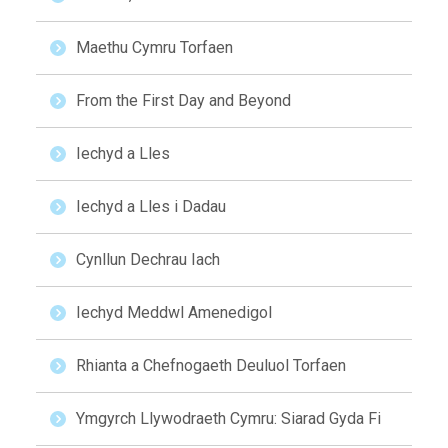
Maethu Cymru Torfaen
From the First Day and Beyond
Iechyd a Lles
Iechyd a Lles i Dadau
Cynllun Dechrau Iach
Iechyd Meddwl Amenedigol
Rhianta a Chefnogaeth Deuluol Torfaen
Ymgyrch Llywodraeth Cymru: Siarad Gyda Fi