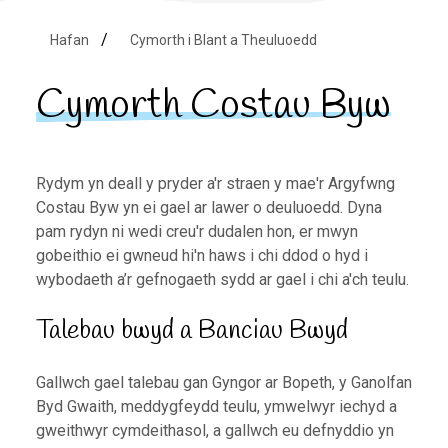
Hafan
Cymorth i Blant a Theuluoedd
Cymorth Costau Byw
Rydym yn deall y pryder a'r straen y mae'r Argyfwng
Costau Byw yn ei gael ar lawer o deuluoedd. Dyna
pam rydyn ni wedi creu'r dudalen hon, er mwyn
gobeithio ei gwneud hi'n haws i chi ddod o hyd i
wybodaeth a’r gefnogaeth sydd ar gael i chi a'ch teulu.
Talebau bwyd a Banciau Bwyd
Gallwch gael talebau gan Gyngor ar Bopeth, y Ganolfan
Byd Gwaith, meddygfeydd teulu, ymwelwyr iechyd a
gweithwyr cymdeithasol, a gallwch eu defnyddio yn