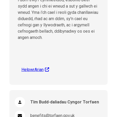
sydd angen i chi ei wneud a sut y gallwch ei
wneud. Yma i'ch cael i reoli gyda chanllawiau
diduedd, rhad ac am ddim, sy'n cael eu
cefnogi gan y llywodraeth, ac i argymell
cefnogaeth bellach, ddibynadwy os oes ei
angen arnoch.
HelpwrArian
Tîm Budd-daliadau Cyngor Torfaen
benefits@torfaen.gov.uk