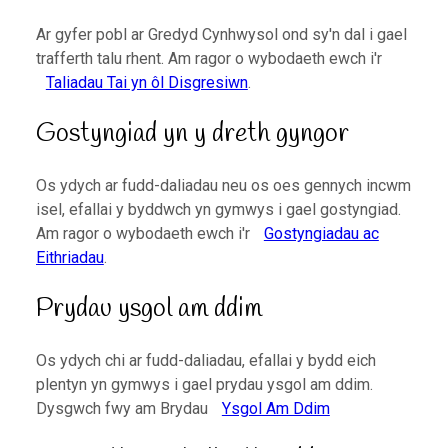
Ar gyfer pobl ar Gredyd Cynhwysol ond sy'n dal i gael
trafferth talu rhent. Am ragor o wybodaeth ewch i'r
Taliadau Tai yn ôl Disgresiwn
.
Gostyngiad yn y dreth gyngor
Os ydych ar fudd-daliadau neu os oes gennych incwm
isel, efallai y byddwch yn gymwys i gael gostyngiad.
Am ragor o wybodaeth ewch i'r
Gostyngiadau ac
Eithriadau
.
Prydau ysgol am ddim
Os ydych chi ar fudd-daliadau, efallai y bydd eich
plentyn yn gymwys i gael prydau ysgol am ddim.
Dysgwch fwy am Brydau
Ysgol Am Ddim