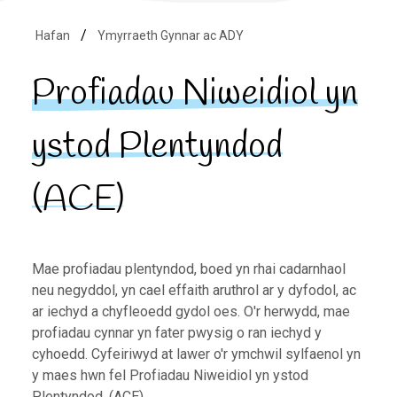
Hafan
Ymyrraeth Gynnar ac ADY
Profiadau Niweidiol yn
ystod Plentyndod
(ACE)
Mae profiadau plentyndod, boed yn rhai cadarnhaol
neu negyddol, yn cael effaith aruthrol ar y dyfodol, ac
ar iechyd a chyfleoedd gydol oes. O'r herwydd, mae
profiadau cynnar yn fater pwysig o ran iechyd y
cyhoedd. Cyfeiriwyd at lawer o'r ymchwil sylfaenol yn
y maes hwn fel Profiadau Niweidiol yn ystod
Plentyndod. (ACE).