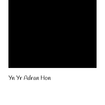
Yn Yr Adran Hon
Profiadau Niweidiol yn ystod Plentyndod (ACE)
Ymyrraeth Gynnar - Gwybodaeth i Rieni