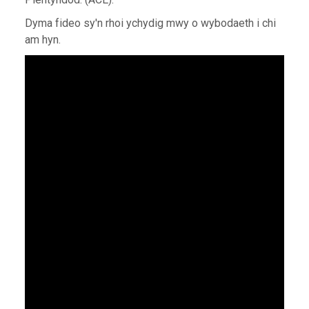
Dyma fideo sy'n rhoi ychydig mwy o wybodaeth i chi
am hyn.