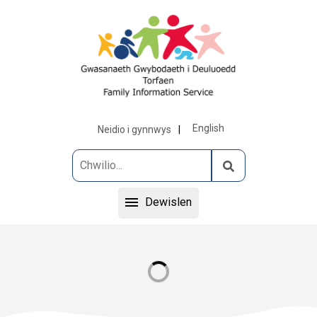
English
Neidio i gynnwys
Dewislen