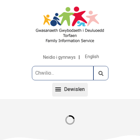
English
Neidio i gynnwys
Dewislen