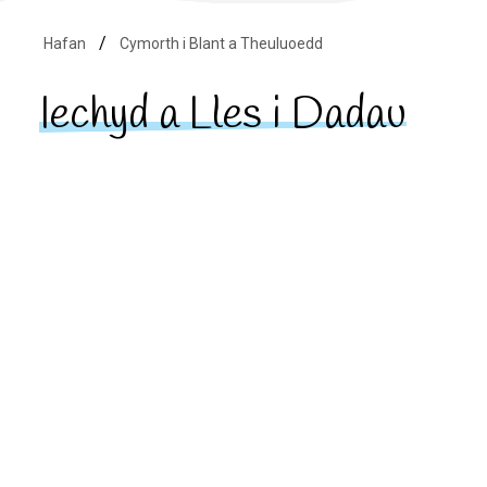
Hafan
Cymorth i Blant a Theuluoedd
Iechyd a Lles i Dadau