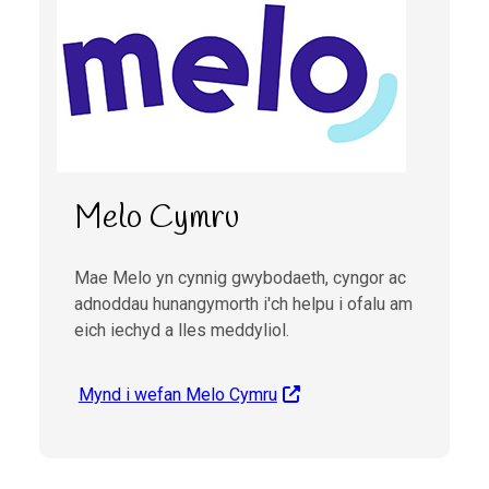
Melo Cymru
Mae Melo yn cynnig gwybodaeth, cyngor ac
adnoddau hunangymorth i'ch helpu i ofalu am
eich iechyd a lles meddyliol.
Mynd i wefan Melo Cymru