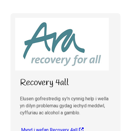
Recovery 4all
Elusen gofrestredig sy'n cynnig help i wella
yn dilyn problemau gydag iechyd meddwl,
cyffuriau ac alcohol a gamblo.
Mynd i wefan Recovery 4all