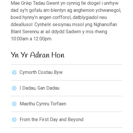
Mae Grŵp Tadau Gwent yn cynnig lle diogel i unrhyw
dad sy'n gofalu am blentyn ag anghenion ychwanegol,
boed hynny’n angen corfforol, datblygiadol neu
ddeallusol. Cynhelir sesiynau misol yng Nghanolfan
Blant Serennu ar ail ddydd Sadwrn y mis rhwng
10:00am a 12:00pm.
Yn Yr Adran Hon
Cymorth Costau Byw
I Dadau, Gan Dadau
Maethu Cymru Torfaen
From the First Day and Beyond