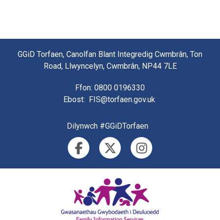
GGiD Torfaen, Canolfan Blant Integredig Cwmbrân, Ton
Road, Llwyncelyn, Cwmbrân, NP44 7LE
Ffon
: 0800 0196330
Ebost
:
FIS@torfaen.gov.uk
Dilynwch #GGiDTorfaen