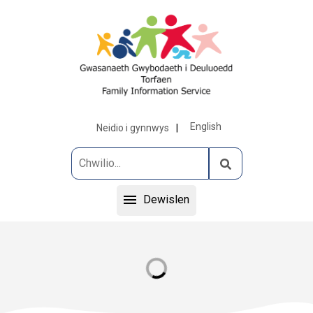
English
Neidio i gynnwys
Dewislen