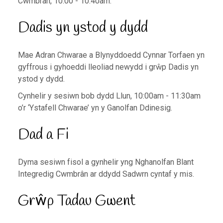
Cwmbrân, 10:00 - 10:40am.
Dadis yn ystod y dydd
Mae Adran Chwarae a Blynyddoedd Cynnar Torfaen yn
gyffrous i gyhoeddi lleoliad newydd i grŵp Dadis yn
ystod y dydd.
Cynhelir y sesiwn bob dydd Llun, 10:00am - 11:30am
o’r ‘Ystafell Chwarae’ yn y Ganolfan Ddinesig.
Dad a Fi
Dyma sesiwn fisol a gynhelir yng Nghanolfan Blant
Integredig Cwmbrân ar ddydd Sadwrn cyntaf y mis.
Grŵp Tadau Gwent