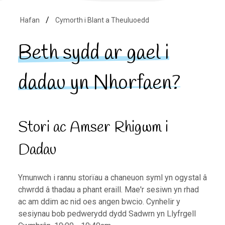
Hafan
Cymorth i Blant a Theuluoedd
Beth sydd ar gael i
dadau yn Nhorfaen?
Stori ac Amser Rhigwm i
Dadau
Ymunwch i rannu storïau a chaneuon syml yn ogystal â
chwrdd â thadau a phant eraill. Mae'r sesiwn yn rhad
ac am ddim ac nid oes angen bwcio. Cynhelir y
sesiynau bob pedwerydd dydd Sadwrn yn Llyfrgell