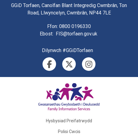
GGiD Torfaen, Canolfan Blant Integredig Cwmbrân, Ton
Road, Llwyncelyn, Cwmbrân, NP44 7LE
Ffon
: 0800 0196330
Ebost
:
FIS@torfaen.gov.uk
Dilynwch #GGiDTorfaen
Hysbysiad Preifatrwydd
Polisi Cwcis