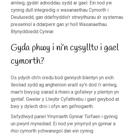
amlwg, gyda’r adnoddau sydd ar gael. Ein nod yw
cynnig dull integredig o wasanaethau Cymorth i
Deuluoedd, gan ddefnyddio'r strwythurau a'r systemau
presennol a ddarperir gan yr holl Wasanaethau
Blynyddoedd Cynnar.
Gyda phwy i ni’n cysylltu i gael
cymorth?
Os ydych chi'n credu bod gennych blentyn yn eich
lleoliad sydd ag anghenion eraill sy'n dod i'r amlwg,
mae'n bwysig siarad â rhieni a gofalwyr y plentyn yn
gyntaf. Gweler y Llwybr Cyfathrebu i gael gwybod at
bwy y dylech droi i ofyn am gefnogaeth.
Sefydlwyd panel Ymyrraeth Gynnar Torfaen i gynnig
un pwynt mynediad. Ei nod yw ymyrryd yn gynnar a
rhoi cymorth ychwanegol dan ein cynnig