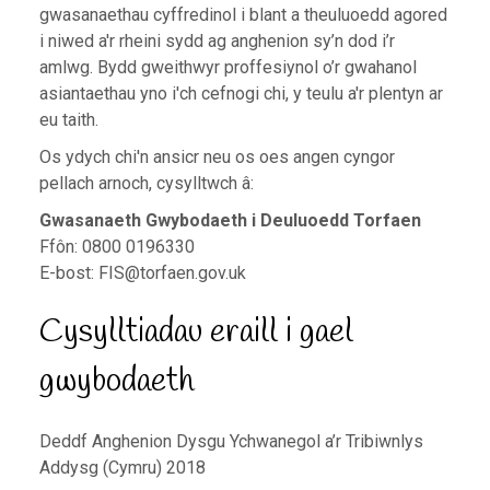
gwasanaethau cyffredinol i blant a theuluoedd agored
i niwed a'r rheini sydd ag anghenion sy’n dod i’r
amlwg. Bydd gweithwyr proffesiynol o’r gwahanol
asiantaethau yno i'ch cefnogi chi, y teulu a'r plentyn ar
eu taith.
Os ydych chi'n ansicr neu os oes angen cyngor
pellach arnoch, cysylltwch â:
Gwasanaeth Gwybodaeth i Deuluoedd Torfaen
Ffôn: 0800 0196330
E-bost:
FIS@torfaen.gov.uk
Cysylltiadau eraill i gael
gwybodaeth
Deddf Anghenion Dysgu Ychwanegol a’r Tribiwnlys
Addysg (Cymru) 2018