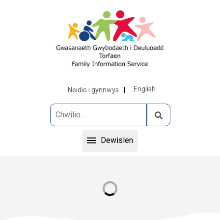
English
Neidio i gynnwys
Dewislen