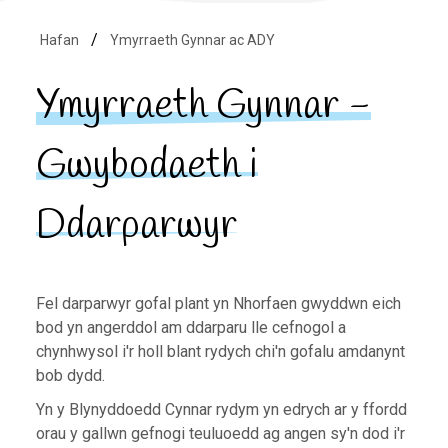
Hafan
Ymyrraeth Gynnar ac ADY
Ymyrraeth Gynnar -
Gwybodaeth i
Ddarparwyr
Fel darparwyr gofal plant yn Nhorfaen gwyddwn eich
bod yn angerddol am ddarparu lle cefnogol a
chynhwysol i'r holl blant rydych chi'n gofalu amdanynt
bob dydd.
Yn y Blynyddoedd Cynnar rydym yn edrych ar y ffordd
orau y gallwn gefnogi teuluoedd ag angen sy'n dod i'r