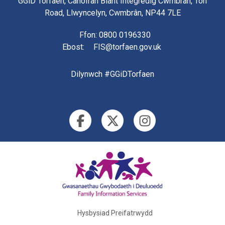
GGiD Torfaen, Canolfan Blant Integredig Cwmbrân, Ton
Road, Llwyncelyn, Cwmbrân, NP44 7LE
Ffon
: 0800 0196330
Ebost
:
FIS@torfaen.gov.uk
Dilynwch #GGiDTorfaen
Hysbysiad Preifatrwydd