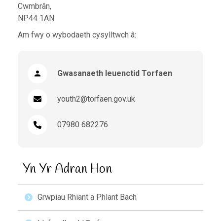
Cwmbrân,
NP44 1AN
Am fwy o wybodaeth cysylltwch â:
Gwasanaeth Ieuenctid Torfaen
youth2@torfaen.gov.uk
07980 682276
Yn Yr Adran Hon
Grwpiau Rhiant a Phlant Bach