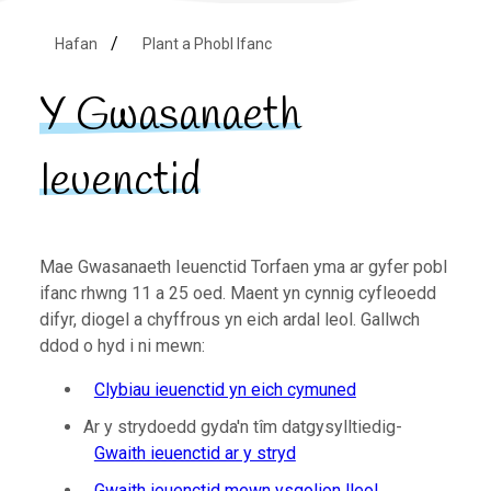
Hafan
Plant a Phobl Ifanc
Y Gwasanaeth
Ieuenctid
Mae Gwasanaeth Ieuenctid Torfaen yma ar gyfer pobl
ifanc rhwng 11 a 25 oed. Maent yn cynnig cyfleoedd
difyr, diogel a chyffrous yn eich ardal leol. Gallwch
ddod o hyd i ni mewn:
Clybiau ieuenctid yn eich cymuned
Ar y strydoedd gyda'n tîm datgysylltiedig-
Gwaith ieuenctid ar y stryd
Gwaith ieuenctid mewn ysgolion lleol