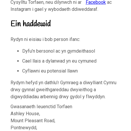
Cysylltu Torfaen, neu dilynwch ni ar
Facebook
ac
Instagram i gael y wybodaeth ddiweddaraf.
Ein haddewid
Rydyn ni eisiau i bob person ifanc:
Dyfu'n bersonol ac yn gymdeithasol
Cael llais a dylanwad yn eu cymuned
Cyflawni eu potensial llawn
Rydym hefyd yn dathlu’r Gymraeg a diwylliant Cymru
drwy gynnal gweithgareddau dwyieithog a
digwyddiadau arbennig drwy gydol y flwyddyn.
Gwasanaeth Ieuenctid Torfaen
Ashley House,
Mount Pleasant Road,
Pontnewydd,