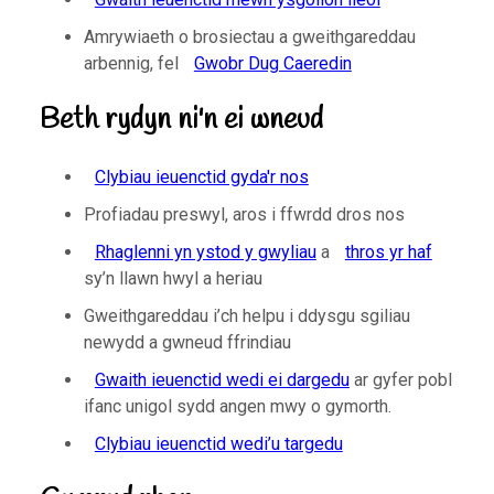
Amrywiaeth o brosiectau a gweithgareddau
arbennig, fel
Gwobr Dug Caeredin
Beth rydyn ni'n ei wneud
Clybiau ieuenctid gyda'r nos
Profiadau preswyl, aros i ffwrdd dros nos
Rhaglenni yn ystod y gwyliau
a
thros yr haf
sy’n llawn hwyl a heriau
Gweithgareddau i’ch helpu i ddysgu sgiliau
newydd a gwneud ffrindiau
Gwaith ieuenctid wedi ei dargedu
ar gyfer pobl
ifanc unigol sydd angen mwy o gymorth.
Clybiau ieuenctid wedi’u targedu