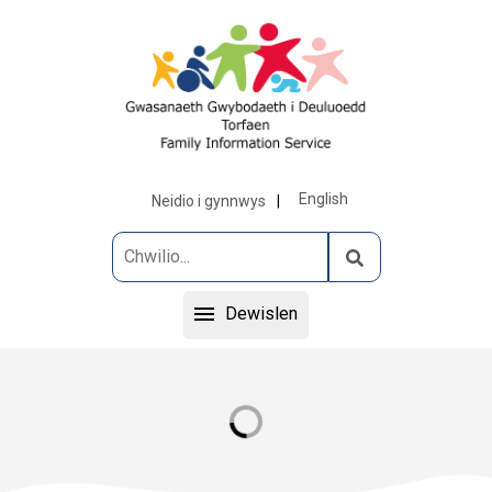
English
Neidio i gynnwys
Dewislen