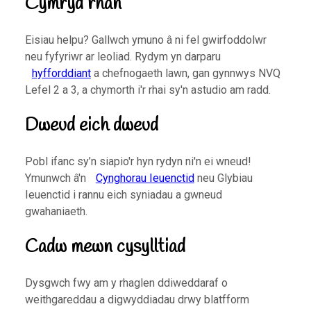
Cymryd rhan
Eisiau helpu? Gallwch ymuno â ni fel gwirfoddolwr
neu fyfyriwr ar leoliad. Rydym yn darparu
hyfforddiant
a chefnogaeth lawn, gan gynnwys NVQ
Lefel 2 a 3, a chymorth i'r rhai sy'n astudio am radd.
Dweud eich dweud
Pobl ifanc sy’n siapio'r hyn rydyn ni'n ei wneud!
Ymunwch â'n
Cynghorau Ieuenctid
neu Glybiau
Ieuenctid i rannu eich syniadau a gwneud
gwahaniaeth.
Cadw mewn cysylltiad
Dysgwch fwy am y rhaglen ddiweddaraf o
weithgareddau a digwyddiadau drwy blatfform