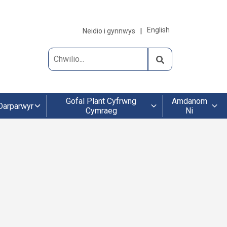
English
Neidio i gynnwys
Gofal Plant Cyfrwng
Amdanom
Darparwyr
Cymraeg
Ni