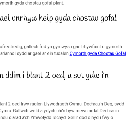
hymorth gyda chostau gofal plant.
gael unrhyw help gyda chostau gofal
cofrestredig, gallech fod yn gymwys i gael rhywfaint o gymorth
ariannol sydd ar gael ar ein tudalen
Cymorth gyda Chostau Gofal
 ddim i blant 2 oed, a sut ydw i’n
 blant 2 oed trwy raglen Llywodraeth Cymru, Dechrau’n Deg, sydd
ymru. Gallwch weld a ydych chi’n byw mewn ardal Dechrau’n
neu siarad â’ch Ymwelydd Iechyd. Gellir dod o hyd i fwy o