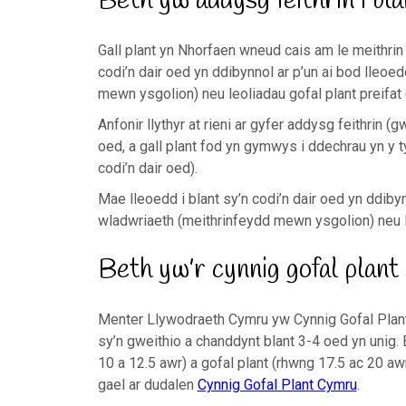
Beth yw addysg feithrin i bla
Gall plant yn Nhorfaen wneud cais am le meithrin y
codi’n dair oed yn ddibynnol ar p’un ai bod lleo
mewn ysgolion) neu leoliadau gofal plant preifat
Anfonir llythyr at rieni ar gyfer addysg feithrin
oed, a gall plant fod yn gymwys i ddechrau yn y ty
codi’n dair oed).
Mae lleoedd i blant sy’n codi’n dair oed yn ddiby
wladwriaeth (meithrinfeydd mewn ysgolion) neu le
Beth yw’r cynnig gofal plant 
Menter Llywodraeth Cymru yw Cynnig Gofal Plant 
sy’n gweithio a chanddynt blant 3-4 oed yn unig.
10 a 12.5 awr) a gofal plant (rhwng 17.5 ac 20 
gael ar dudalen
Cynnig Gofal Plant Cymru
.