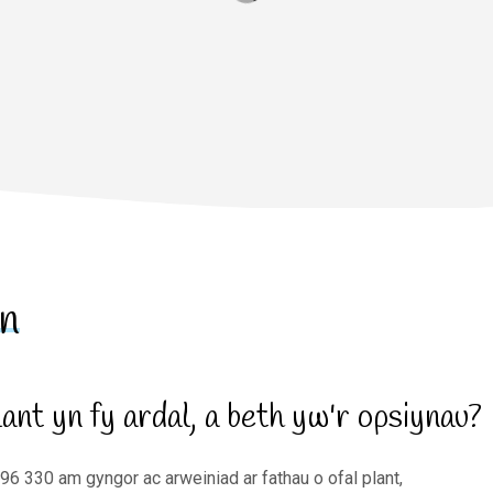
n
lant yn fy ardal, a beth yw'r opsiynau?
196 330 am gyngor ac arweiniad ar fathau o ofal plant,