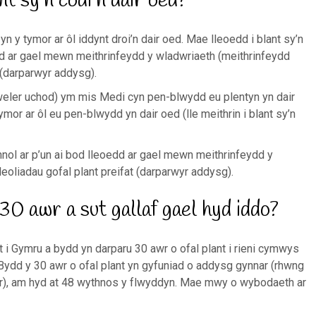
nt sy'n codi'n dair oed?
n y tymor ar ôl iddynt droi’n dair oed. Mae lleoedd i blant sy’n
edd ar gael mewn meithrinfeydd y wladwriaeth (meithrinfeydd
 (darparwyr addysg).
 (gweler uchod) ym mis Medi cyn pen-blwydd eu plentyn yn dair
mor ar ôl eu pen-blwydd yn dair oed (lle meithrin i blant sy’n
nnol ar p’un ai bod lleoedd ar gael mewn meithrinfeydd y
oliadau gofal plant preifat (darparwyr addysg).
30 awr a sut gallaf gael hyd iddo?
i Gymru a bydd yn darparu 30 awr o ofal plant i rieni cymwys
 Bydd y 30 awr o ofal plant yn gyfuniad o addysg gynnar (rhwng
awr), am hyd at 48 wythnos y flwyddyn. Mae mwy o wybodaeth ar