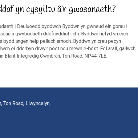
ddaf yn cysylltu â’r gwasanaeth?
bodaeth i Deuluoedd byddwch Byddwn yn gwneud ein gorau i
iadau a gwybodaeth ddefnyddiol i chi. Byddwn hefyd yn eich
i os bydd angen help pellach arnoch. Byddwn yn creu pecyn
llwch ei dderbyn drwy’r post neu mewn e-bost. Fel arall, gallwch
an Blant Integredig Cwmbrân, Ton Road, NP44 7LE.
, Ton Road, Llwyncelyn,