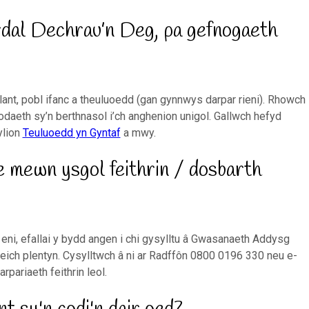
dal Dechrau’n Deg, pa gefnogaeth
lant, pobl ifanc a theuluoedd (gan gynnwys darpar rieni). Rhowch
daeth sy’n berthnasol i’ch anghenion unigol. Gallwch hefyd
ylion
Teuluoedd yn Gyntaf
a mwy.
e mewn ysgol feithrin / dosbarth
 eni, efallai y bydd angen i chi gysylltu â Gwasanaeth Addysg
eich plentyn. Cysylltwch â ni ar Radffôn 0800 0196 330 neu e-
rpariaeth feithrin leol.