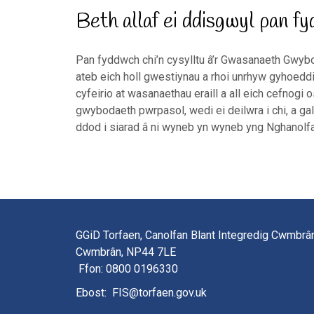
Beth allaf ei ddisgwyl pan fy
Pan fyddwch chi’n cysylltu â’r Gwasanaeth Gwy
ateb eich holl gwestiynau a rhoi unrhyw gyhoedd
cyfeirio at wasanaethau eraill a all eich cefnog
gwybodaeth pwrpasol, wedi ei deilwra i chi, a ga
ddod i siarad â ni wyneb yn wyneb yng Nghanolf
GGiD Torfaen, Canolfan Blant Integredig Cwmbrân
Cwmbrân, NP44 7LE
Ffon
: 0800 0196330
Ebost
:
FIS@torfaen.gov.uk