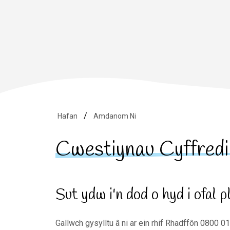
Hafan
Amdanom Ni
Cwestiynau Cyffredi
Sut ydw i'n dod o hyd i ofal p
Gallwch gysylltu â ni ar ein rhif Rhadffôn 0800 0