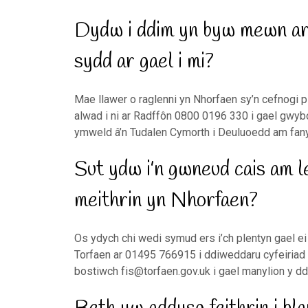
Dydw i ddim yn byw mewn ar
sydd ar gael i mi?
Mae llawer o raglenni yn Nhorfaen sy’n cefnogi p
alwad i ni ar Radffôn 0800 0196 330 i gael gwybo
ymweld â’n Tudalen Cymorth i Deuluoedd am fan
Sut ydw i’n gwneud cais am l
meithrin yn Nhorfaen?
Os ydych chi wedi symud ers i’ch plentyn gael ei
Torfaen ar 01495 766915 i ddiweddaru cyfeiriad 
bostiwch
fis@torfaen.gov.uk
i gael manylion y dda