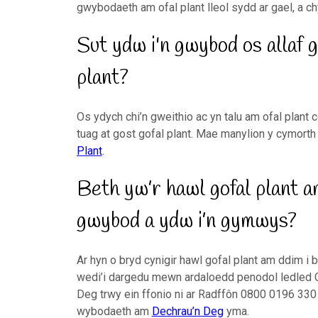
gwybodaeth am ofal plant lleol sydd ar gael, a c
Sut ydw i'n gwybod os allaf 
plant?
Os ydych chi’n gweithio ac yn talu am ofal plant 
tuag at gost gofal plant. Mae manylion y cymorth 
Plant
.
Beth yw’r hawl gofal plant am
gwybod a ydw i’n gymwys?
Ar hyn o bryd cynigir hawl gofal plant am ddim i
wedi’i dargedu mewn ardaloedd penodol ledled C
Deg trwy ein ffonio ni ar Radffôn 0800 0196 330 
wybodaeth am
Dechrau’n Deg
yma.