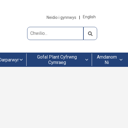
English
Neidio i gynnwys
Gofal Plant Cyfrwng
Amdanom
Darparwyr
Cymraeg
Ni