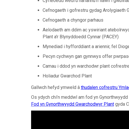
Cyfleoedd wedi'u hariannu'n llawn i gwblh
Cefnogaeth i gofrestru gydag Arolygiaeth 
Cefnogaeth a chyngor parhaus
Aelodaeth am ddim ac yswiriant atebolrwy
Plant a'r Blynyddoedd Cynnar (PACEY)
Mynediad i hyfforddiant a ariennir, fel Di
Pecyn cychwyn gan gynnwys offer pwrpas
Camau i ddod yn warchodwr plant cofrestr
Holiadur Gwarchod Plant
Gallwch hefyd ymweld â
thudalen cofrestru Yml
Os ydych chi’n meddwl am fod yn Gynorthwyydd 
Fod yn Gynorthwyydd Gwarchodwyr Plant
gyda C