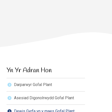
Yn Yr Adran Hon
Darparwyr Gofal Plant
Asesiad Digonolrwydd Gofal Plant
Dewis Gyrfa yn y maes Gofal Plant