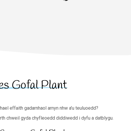
es Gofal Plant
hael effaith gadarnhaol arnyn nhw a'u teuluoedd?
rth chweil gyda chyfleoedd diddiwedd i dyfu a datblygu.