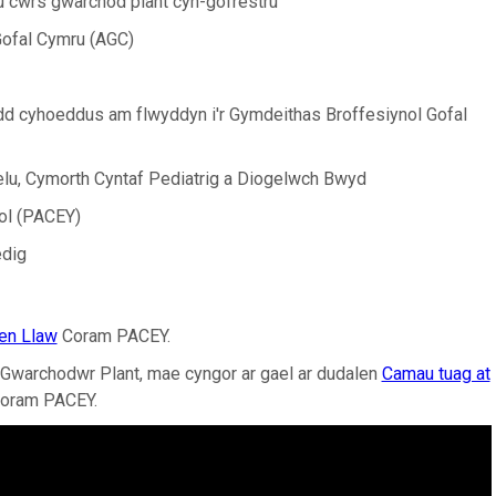
au cwrs gwarchod plant cyn-gofrestru
Gofal Cymru (AGC)
dd cyhoeddus am flwyddyn i'r Gymdeithas Broffesiynol Gofal
ogelu, Cymorth Cyntaf Pediatrig a Diogelwch Bwyd
ol (PACEY)
edig
aen Llaw
Coram PACEY.
Gwarchodwr Plant, mae cyngor ar gael ar dudalen
Camau tuag at
oram PACEY.