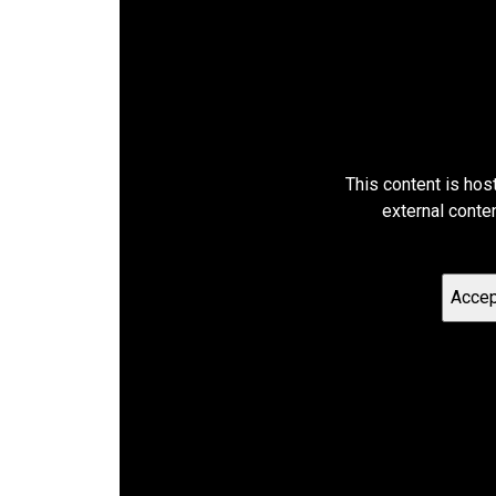
This content is hos
external conte
Accep