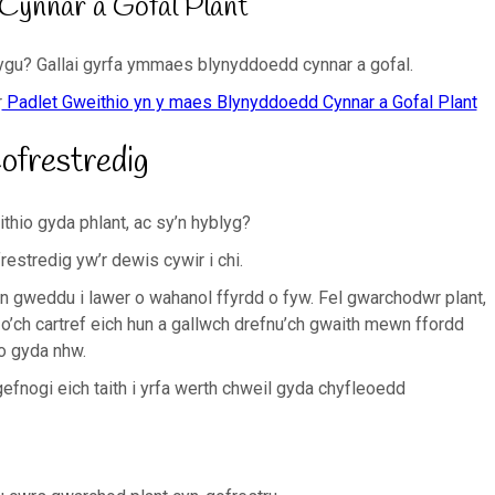
Cynnar a Gofal Plant
ygu? Gallai gyrfa ymmaes blynyddoedd cynnar a gofal.
r
Padlet Gweithio yn y maes Blynyddoedd Cynnar a Gofal Plant
frestredig
ithio gyda phlant, ac sy’n hyblyg?
estredig yw’r dewis cywir i chi.
’n gweddu i lawer o wahanol ffyrdd o fyw. Fel gwarchodwr plant,
 o’ch cartref eich hun a gallwch drefnu’ch gwaith mewn ffordd
io gyda nhw.
 gefnogi eich taith i yrfa werth chweil gyda chyfleoedd