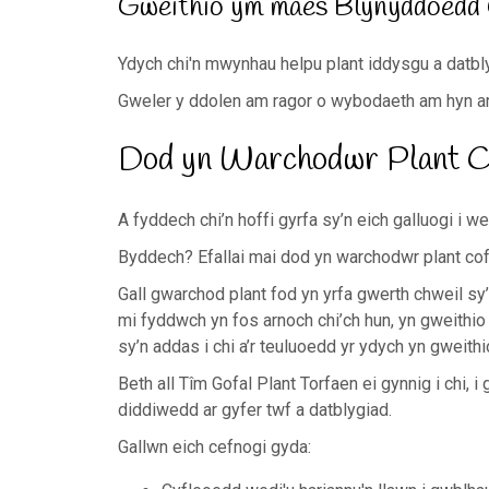
Gweithio ym maes Blynyddoedd 
Ydych chi'n mwynhau helpu plant iddysgu a datbl
Gweler y ddolen am ragor o wybodaeth am hyn a
Dod yn Warchodwr Plant Co
A fyddech chi’n hoffi gyrfa sy’n eich galluogi i we
Byddech? Efallai mai dod yn warchodwr plant cofr
Gall gwarchod plant fod yn yrfa gwerth chweil sy
mi fyddwch yn fos arnoch chi’ch hun, yn gweithio
sy’n addas i chi a’r teuluoedd yr ydych yn gweith
Beth all Tîm Gofal Plant Torfaen ei gynnig i chi, i
diddiwedd ar gyfer twf a datblygiad.
Gallwn eich cefnogi gyda: