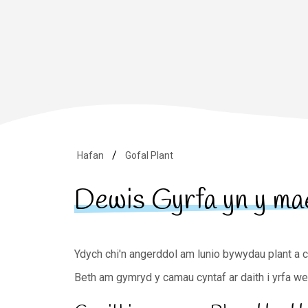
Hafan
Gofal Plant
Dewis Gyrfa yn y ma
Ydych chi'n angerddol am lunio bywydau plant a c
Beth am gymryd y camau cyntaf ar daith i yrfa we